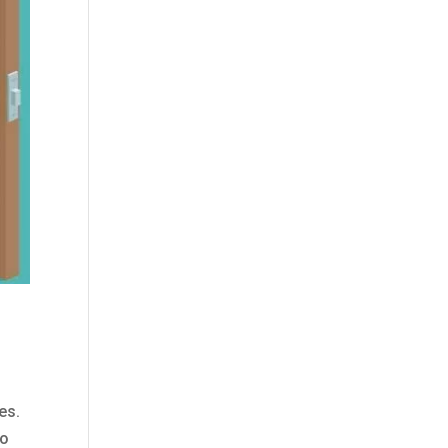
es.
do