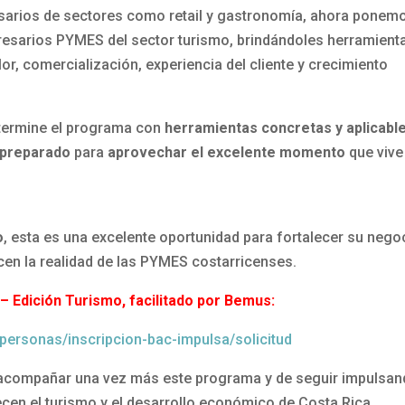
arios de sectores como retail y gastronomía, ahora ponem
presarios PYMES del sector turismo, brindándoles herramient
or, comercialización, experiencia del cliente y crecimiento
 termine el programa con
herramientas concretas y aplicabl
 preparado
para
aprovechar el excelente momento
que vive
o
, esta es una excelente oportunidad para fortalecer su nego
cen la realidad de las PYMES costarricenses.
– Edición Turismo, facilitado por Bemus:
personas/inscripcion-bac-impulsa/solicitud
ompañar una vez más este programa y de seguir impulsan
ecen el turismo y el desarrollo económico de Costa Rica.