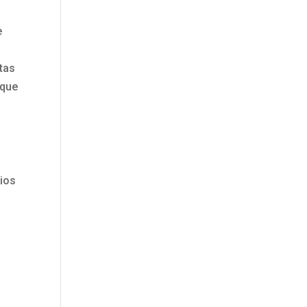
e
tas
que
cios