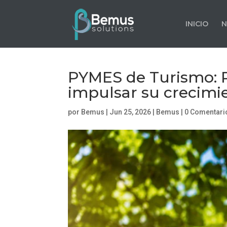
INICIO
N
PYMES de Turismo: R
impulsar su crecimi
por
Bemus
|
Jun 25, 2026
|
Bemus
|
0 Comentari