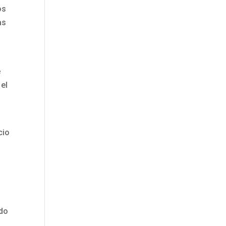
os
as
e
 el
cio
do