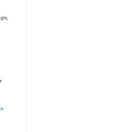
gle,
e
ma
a