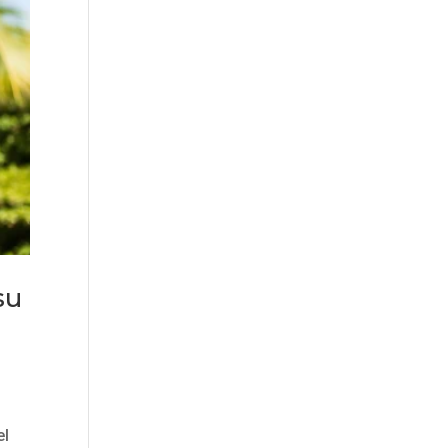
su
a
el