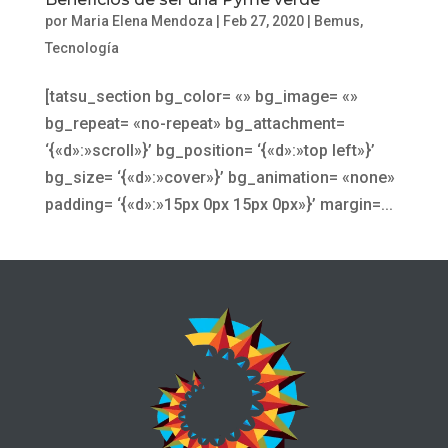
por
Maria Elena Mendoza
|
Feb 27, 2020
|
Bemus
,
Tecnología
[tatsu_section bg_color= «» bg_image= «»
bg_repeat= «no-repeat» bg_attachment=
‘{«d»:»scroll»}’ bg_position= ‘{«d»:»top left»}’
bg_size= ‘{«d»:»cover»}’ bg_animation= «none»
padding= ‘{«d»:»15px 0px 15px 0px»}’ margin=...