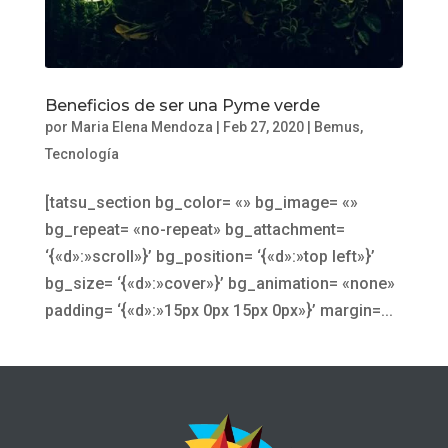
Beneficios de ser una Pyme verde
por
Maria Elena Mendoza
|
Feb 27, 2020
|
Bemus
,
Tecnología
[tatsu_section bg_color= «» bg_image= «»
bg_repeat= «no-repeat» bg_attachment=
‘{«d»:»scroll»}’ bg_position= ‘{«d»:»top left»}’
bg_size= ‘{«d»:»cover»}’ bg_animation= «none»
padding= ‘{«d»:»15px 0px 15px 0px»}’ margin=...