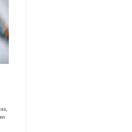
sas,
den